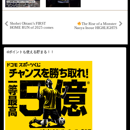
Shohei Ohtani’s FIRST
The Rise of a Monster:
HOME RUN of 2025 comes
Naoya Inoue HIGHLIGHTS
during the Tokyo Series!
& KNOCKOUTS (Early
| 大谷翔平ハイライト
Career) | BOXING HD
dポイントも使える貯まる！！