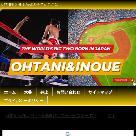
大谷翔平と井上尚弥の全てがここに！
ホーム
大谷
井上
お問い合わせ
サイトマップ
プライバシーポリシー
日本から羽ばたいた最高傑作 スーパースター TOP
井上
【ボクシングラジオ】フェザー級“最強”ランキング!! 井上尚弥の脅威に
なるのは!?