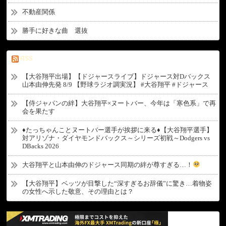
不動産関係
勝手に好きな曲 選抜
RSS
【大谷翔平出場】【ドジャースライブ】ドジャース対Dバックス
山本由伸先発 8/9 【野球ラジオ調実況】 #大谷翔平 #ドジャース
【侍ジャパンの絆】大谷翔平×ヌートバー、今年は「寒色系」で再
会を果たす
♦たっちゃんことヌートバー選手が挨拶に来る♦【大谷翔平選手】
対アリゾナ・ダイヤモンドバックス～シリーズ初戦～Dodgers vs
DBacks 2026
大谷翔平と山本由伸のドジャース同期の絆が尊すぎる…！
【大谷翔平】ベッツが目撃した“深すぎるお辞儀”に驚き…着物姿
の女性へ示した敬意、その理由とは？