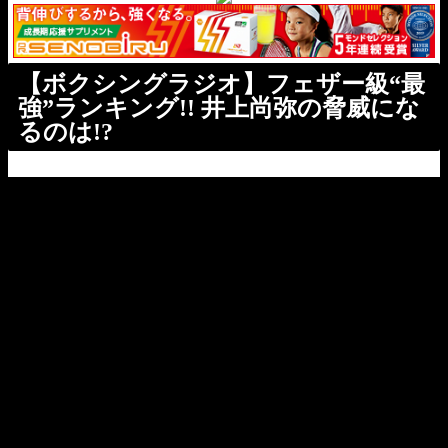
【ボクシングラジオ】フェザー級“最
強”ランキング!! 井上尚弥の脅威にな
るのは!?