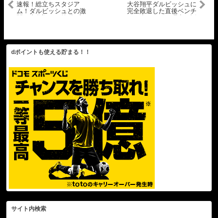
速報！総立ちスタジア
大谷翔平ダルビッシュに
ム！ダルビッシュとの激
完全敗退した直後ベンチ
闘！大谷翔平 第3打席
で喜んでいた理由が話
【10.6現地映像】パドレス
題…フリーマンが語った
4-1ドジャース1番DH大谷
次戦への意気込みにドジ
翔平 6回裏無死ランナーな
ャースファンが注目【海
し
外の反応 MLBメジャー 野
球】
dポイントも使える貯まる！！
サイト内検索