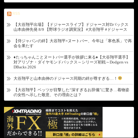
RSS
【大谷翔平出場】【ドジャースライブ】ドジャース対Dバックス
山本由伸先発 8/9 【野球ラジオ調実況】 #大谷翔平 #ドジャース
【侍ジャパンの絆】大谷翔平×ヌートバー、今年は「寒色系」で再
会を果たす
♦たっちゃんことヌートバー選手が挨拶に来る♦【大谷翔平選手】
対アリゾナ・ダイヤモンドバックス～シリーズ初戦～Dodgers vs
DBacks 2026
大谷翔平と山本由伸のドジャース同期の絆が尊すぎる…！
【大谷翔平】ベッツが目撃した“深すぎるお辞儀”に驚き…着物姿
の女性へ示した敬意、その理由とは？