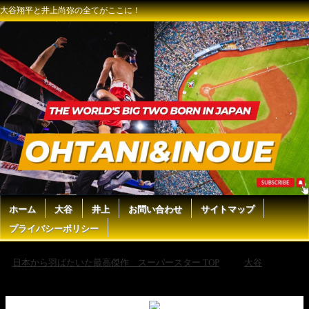
大谷翔平と井上尚弥の全てがここに！
ホーム
大谷
井上
お問い合わせ
サイトマップ
プライバシーポリシー
日本から羽ばたいた最高傑作 スーパースター TOP
大谷
【パドレス・ダルビッシュ有 初回は三者凡退！】大谷を空振り三振に打
ち取ると、味方のホームランキャッチに救われる！