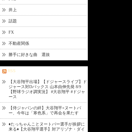
井上
話題
FX
不動産関係
勝手に好きな曲 選抜
RSS
【大谷翔平出場】【ドジャースライブ】ド
ジャース対Dバックス 山本由伸先発 8/9
【野球ラジオ調実況】 #大谷翔平 #ドジャ
ース
【侍ジャパンの絆】大谷翔平×ヌートバ
ー、今年は「寒色系」で再会を果たす
♦たっちゃんことヌートバー選手が挨拶に
来る♦【大谷翔平選手】対アリゾナ・ダイ