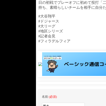
日の初戦でプレーオフに初めて投打「二
持ち、素晴らしいチームを相手に自分
#大谷翔平
#ドジャース
#大リーグ
#地区シリーズ
#記者会見
#フィラデルフィア
名前
(必須)