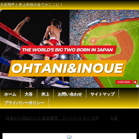
大谷翔平と井上尚弥の全てがここに！
ホーム
大谷
井上
お問い合わせ
サイトマップ
プライバシーポリシー
日本から羽ばたいた最高傑作 スーパースター TOP
大谷
【ナ・リーグ 大谷翔平 第2打席にホームラン性の大飛球も惜しくもファ
ウル…】ア・リーグvsナ・リーグ 2025MLB オールスター・ゲーム 7.16