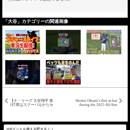
「大谷」カテゴリーの関連画像
【ナ・リーグ 大谷翔平 第
Shohei Ohtani’s first at-bat
1打席はスクーバルからセ
during the 2025 All-Star
ンター前ヒット！】ア・
Game! | 大谷翔平ハイライ
リーグvsナ・リーグ
ト
2025MLB オールスター・
ゲーム 7.16
dポイントも使える貯まる！！