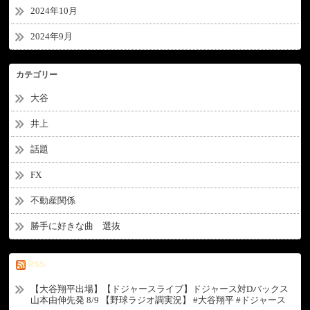
2024年10月
2024年9月
カテゴリー
大谷
井上
話題
FX
不動産関係
勝手に好きな曲 選抜
RSS
【大谷翔平出場】【ドジャースライブ】ドジャース対Dバックス
山本由伸先発 8/9 【野球ラジオ調実況】 #大谷翔平 #ドジャース