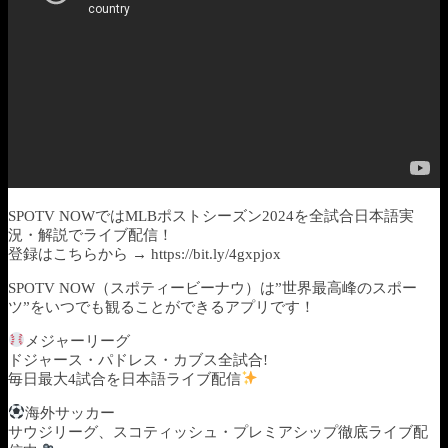
SPOTV NOWではMLBポストシーズン2024を全試合日本語実
況・解説でライブ配信！
登録はこちらから → https://bit.ly/4gxpjox
SPOTV NOW（スポティービーナウ）は”世界最高峰のスポー
ツ”をいつでも観ることができるアプリです！
メジャーリーグ
ドジャース・パドレス・カブス全試合!
毎日最大4試合を日本語ライブ配信
海外サッカー
サウジリーグ、スコティッシュ・プレミアシップ徹底ライブ配