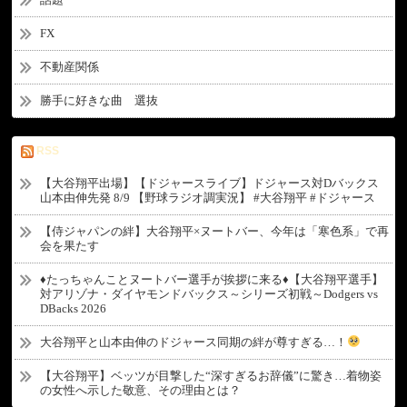
FX
不動産関係
勝手に好きな曲 選抜
RSS
【大谷翔平出場】【ドジャースライブ】ドジャース対Dバックス
山本由伸先発 8/9 【野球ラジオ調実況】 #大谷翔平 #ドジャース
【侍ジャパンの絆】大谷翔平×ヌートバー、今年は「寒色系」で再
会を果たす
♦たっちゃんことヌートバー選手が挨拶に来る♦【大谷翔平選手】
対アリゾナ・ダイヤモンドバックス～シリーズ初戦～Dodgers vs
DBacks 2026
大谷翔平と山本由伸のドジャース同期の絆が尊すぎる…！
【大谷翔平】ベッツが目撃した“深すぎるお辞儀”に驚き…着物姿
の女性へ示した敬意、その理由とは？