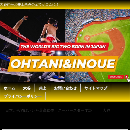
大谷翔平と井上尚弥の全てがここに！
ホーム
大谷
井上
お問い合わせ
サイトマップ
プライバシーポリシー
日本から羽ばたいた最高傑作 スーパースター TOP
大谷
【ドジャース 大谷翔平｜54本塁打＆59盗塁まとめ】移籍1年目にして球
団の記録、メジャーの歴史を数々塗り替えた伝説のシーズン！史上初の
快挙「54-59」をプレイバック