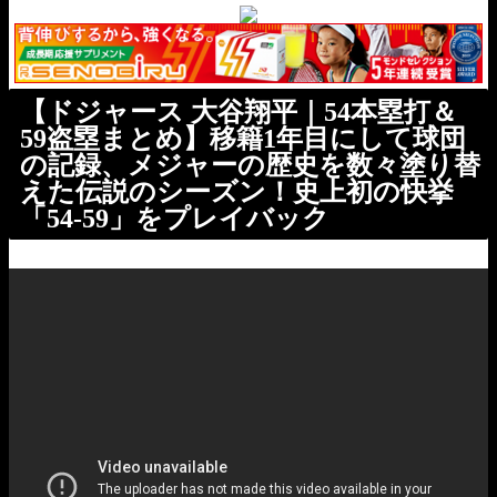
【ドジャース 大谷翔平｜54本塁打＆
59盗塁まとめ】移籍1年目にして球団
の記録、メジャーの歴史を数々塗り替
えた伝説のシーズン！史上初の快挙
「54-59」をプレイバック