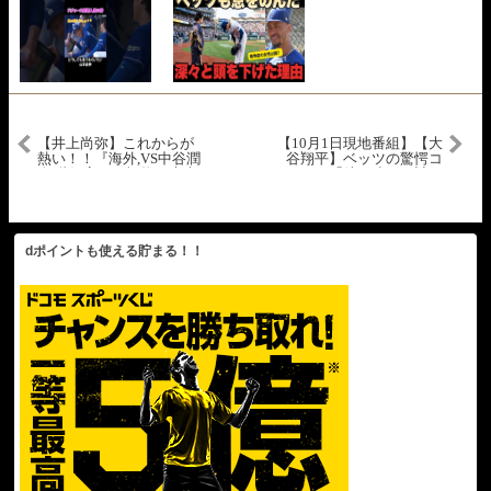
【井上尚弥】これからが
【10月1日現地番組】【大
熱い！！『海外,VS中谷潤
谷翔平】ベッツの驚愕コ
人,階級変更』怪物の未来
メント「彼の凄さは計り
は！？
知れない」ジミー・キン
メル＆デビッド・オルテ
ィーズのMLBプレーオフ
予想が注目を集める！
【海外の反応】【日本語
dポイントも使える貯まる！！
字幕】