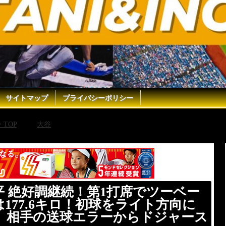
サイトマップ
プライバシーポリシー
TOP
大谷
【ドジャース・大谷翔平 絶好調継続！第1打席でツ
の送球エラーからドジャースが先制！
 絶好調継続！第1打席でツーベー
177.6キロ！初球をライト方向に
、相手の送球エラーからドジャース