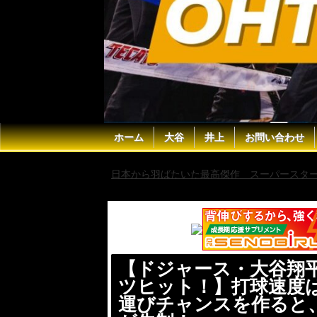
ホーム
大谷
井上
お問い合わせ
日本から羽ばたいた最高傑作 スーパースター 
球をライト方向に運びチャンスを作ると、相手
【ドジャース・大谷翔平
ツヒット！】打球速度は
運びチャンスを作ると