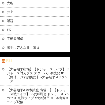
大谷
井上
話題
FX
不動産関係
勝手に好きな曲 選抜
RSS
【大谷翔平出場】【ドジャースライブ】ド
ジャース対カブス スクーバル初先発 8/5
【野球ラジオ調実況】 #大谷翔平 #ドジャ
ース
【大谷翔平&鈴木誠也 出場！】【ドジャ
ース戦ライブ】8/5(水曜日) ドジャース VS
カブス 観戦ライブ #大谷翔平 #山本由伸 #
ライブ配信