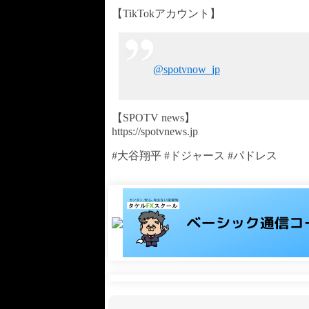
【TikTokアカウント】
@spotvnow_jp
【SPOTV news】
https://spotvnews.jp
#大谷翔平 #ドジャース #パドレス