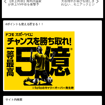
【井上尚弥】海外評論家
大谷翔平が喜びを隠しき
が井上VS中谷を衝撃予
れない…モニアックとジ
想！6ラウンドまでいけば
ャッキーロビンソン像の
有利になる可能性も！？
前で再び再会…#大谷翔平
【海外の反応】
#エンゼルス #shorts
dポイントも使える貯まる！！
サイト内検索