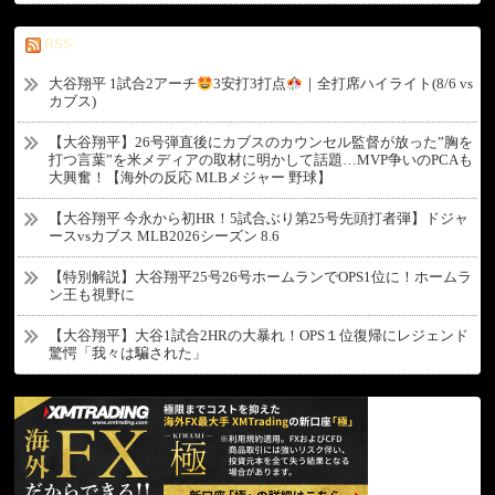
RSS
大谷翔平 1試合2アーチ
3安打3打点
｜全打席ハイライト(8/6 vs
カブス)
【大谷翔平】26号弾直後にカブスのカウンセル監督が放った”胸を
打つ言葉”を米メディアの取材に明かして話題…MVP争いのPCAも
大興奮！【海外の反応 MLBメジャー 野球】
【大谷翔平 今永から初HR！5試合ぶり第25号先頭打者弾】ドジャ
ースvsカブス MLB2026シーズン 8.6
【特別解説】大谷翔平25号26号ホームランでOPS1位に！ホームラ
ン王も視野に
【大谷翔平】大谷1試合2HRの大暴れ！OPS１位復帰にレジェンド
驚愕「我々は騙された」