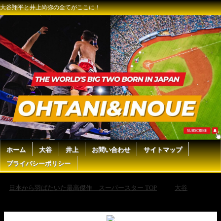
大谷翔平と井上尚弥の全てがここに！
ホーム
大谷
井上
お問い合わせ
サイトマップ
プライバシーポリシー
日本から羽ばたいた最高傑作 スーパースター TOP
大谷
【ドジャース”スーパー”エドマンが自己最多タイの4安打で連勝に貢
献！】ロッキーズvsドジャース 試合ハイライト MLB2025シーズン 4.16