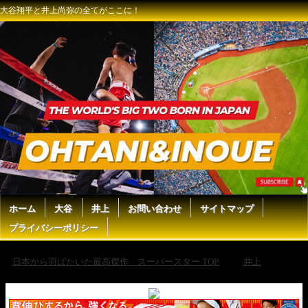
大谷翔平と井上尚弥の全てがここに！
ホーム
大谷
井上
お問い合わせ
サイトマップ
プライバシーポリシー
日本から羽ばたいた最高傑作 スーパースター TOP
井上
【アンダーから徹底解説】井上尚弥vsカルデナスの試合順正式発表