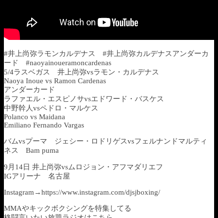
#井上尚弥ラモンカルデナス #井上尚弥カルデナスアンダーカ
ード #naoyainoueramoncardenas
5/4ラスベガス 井上尚弥vsラモン・カルデナス
Naoya Inoue vs Ramon Cardenas
アンダーカード
ラファエル・エスピノサvsエドワード・バスケス
中野幹人vsペドロ・マルケス
Polanco vs Maidana
Emiliano Fernando Vargas
バムvsプーマ ジェシー・ロドリゲスvsフェルナンドマルティ
ネス Bam puma
9月14日 井上尚弥vsムロジョン・アフマダリエフ
IGアリーナ 名古屋
Instagram→https://www.instagram.com/djsjboxing/
MMAやキックボクシングを特集してる
格闘言いたい放題ラジオはこちら