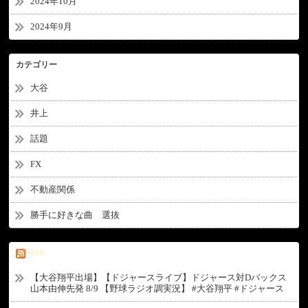
2024年10月
2024年9月
カテゴリー
大谷
井上
話題
FX
不動産関係
勝手に好きな曲 選抜
RSS
【大谷翔平出場】【ドジャースライブ】ドジャース対Dバックス
山本由伸先発 8/9 【野球ラジオ調実況】 #大谷翔平 #ドジャース