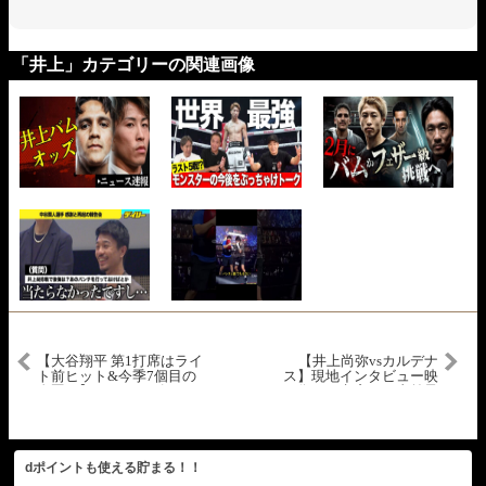
「井上」カテゴリーの関連画像
【大谷翔平 第1打席はライ
【井上尚弥vsカルデナ
ト前ヒット&今季7個目の
ス】現地インタビュー映
盗塁！】マーリンズvsド
像から考察する直前予
ジャース MLB2025シーズ
想！【ボクシングから学
ン 4.29
ぶ”脳と意識”の世界】
dポイントも使える貯まる！！