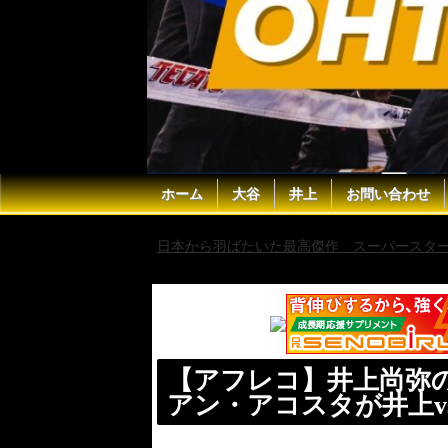
ホーム
大谷
井上
お問い合わせ
日本から羽ばたいた最高傑作 スーパースター 
行方を語る！
【アフレコ】井上尚弥
アン・アコスタが井上v