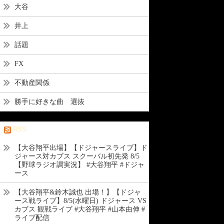
大谷
井上
話題
FX
不動産関係
勝手に好きな曲 選抜
RSS
【大谷翔平出場】【ドジャースライブ】ド
ジャース対カブス スクーバル初先発 8/5
【野球ラジオ調実況】 #大谷翔平 #ドジャ
ース
【大谷翔平&鈴木誠也 出場！】【ドジャ
ース戦ライブ】8/5(水曜日) ドジャース VS
カブス 観戦ライブ #大谷翔平 #山本由伸 #
ライブ配信