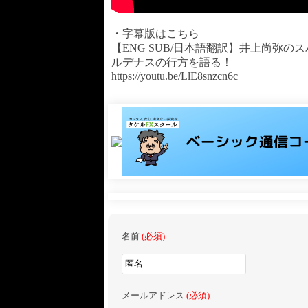
・字幕版はこちら
【ENG SUB/日本語翻訳】井上尚弥
ルデナスの行方を語る！
https://youtu.be/LlE8snzcn6c
名前
(必須)
メールアドレス
(必須)