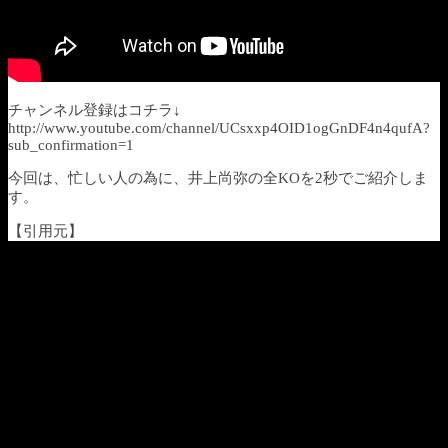
チャンネル登録はコチラ↓
http://www.youtube.com/channel/UCsxxp4OID1ogGnDF4n4qufA?
sub_confirmation=1
今回は、忙しい人の為に、井上尚弥の全KOを2秒でご紹介しま
す。
【引用元】