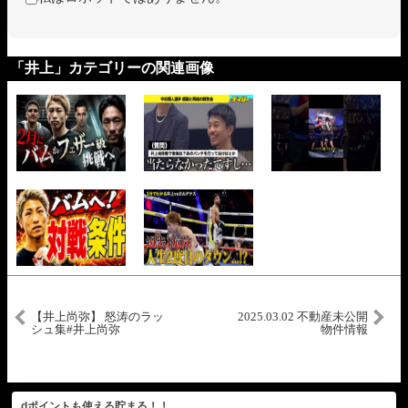
「井上」カテゴリーの関連画像
【井上尚弥】 怒涛のラッ
2025.03.02 不動産未公開
シュ集#井上尚弥
物件情報
#naoyainoue #monster #ボ
クシング #boxing
dポイントも使える貯まる！！