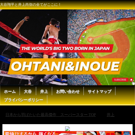
大谷翔平と井上尚弥の全てがここに！
ホーム
大谷
井上
お問い合わせ
サイトマップ
プライバシーポリシー
日本から羽ばたいた最高傑作 スーパースター TOP
井上
【すぐ分かる】忙しい人の為の井上尚弥全KO集！