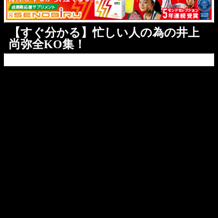
【すぐ分かる】忙しい人の為の井上
尚弥全KO集！