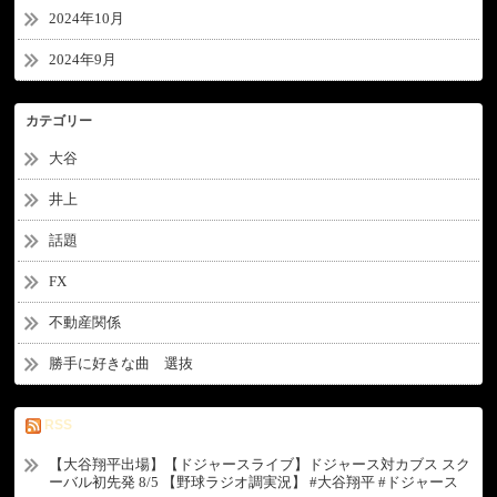
2024年10月
2024年9月
カテゴリー
大谷
井上
話題
FX
不動産関係
勝手に好きな曲 選抜
RSS
【大谷翔平出場】【ドジャースライブ】ドジャース対カブス スク
ーバル初先発 8/5 【野球ラジオ調実況】 #大谷翔平 #ドジャース