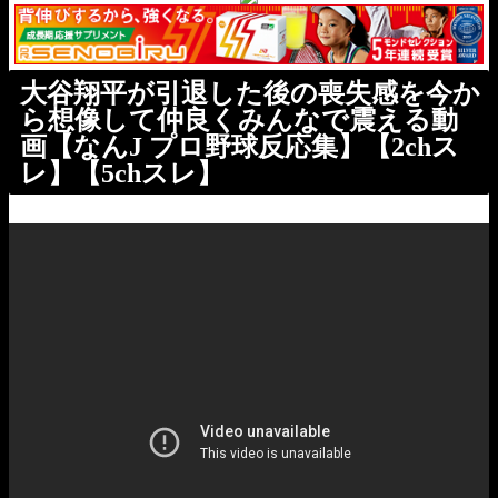
大谷翔平が引退した後の喪失感を今か
ら想像して仲良くみんなで震える動
画【なんJ プロ野球反応集】【2chス
レ】【5chスレ】