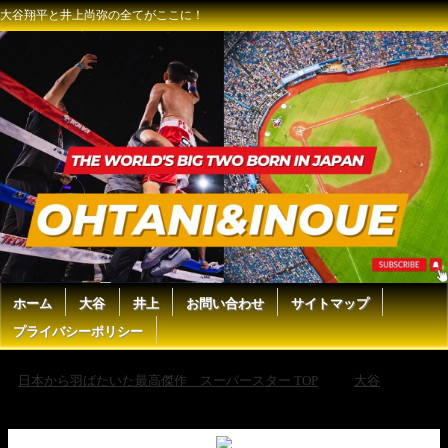
大谷翔平と井上尚弥の全てがここに！
ホーム
大谷
井上
お問い合わせ
サイトマップ
プライバシーポリシー
日本から羽ばたいた最高傑作 スーパースター TOP
大谷
大
谷翔平が引退した後の喪失感を今から想像して仲良くみんなで震える動
画【なんJ プロ野球反応集】【2chスレ】【5chスレ】