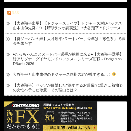
RSS
【大谷翔平出場】【ドジャースライブ】ドジャース対Dバックス
山本由伸先発 8/9 【野球ラジオ調実況】 #大谷翔平 #ドジャース
【侍ジャパンの絆】大谷翔平×ヌートバー、今年は「寒色系」で再
会を果たす
♦たっちゃんことヌートバー選手が挨拶に来る♦【大谷翔平選手】
対アリゾナ・ダイヤモンドバックス～シリーズ初戦～Dodgers vs
DBacks 2026
大谷翔平と山本由伸のドジャース同期の絆が尊すぎる…！
【大谷翔平】ベッツが目撃した“深すぎるお辞儀”に驚き…着物姿
の女性へ示した敬意、その理由とは？