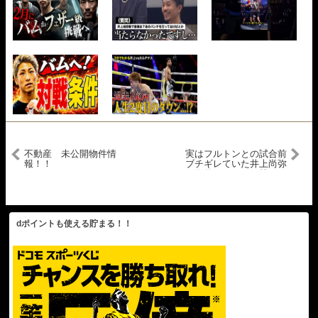
不動産 未公開物件情
実はフルトンとの試合前
報！！
ブチギレていた井上尚弥
に海外スターが衝撃コメ
ント… #ボクシング #井上
尚弥 #格闘技
dポイントも使える貯まる！！