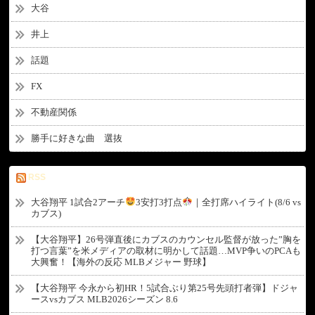
大谷
井上
話題
FX
不動産関係
勝手に好きな曲 選抜
RSS
大谷翔平 1試合2アーチ
3安打3打点
｜全打席ハイライト(8/6 vs
カブス)
【大谷翔平】26号弾直後にカブスのカウンセル監督が放った”胸を
打つ言葉”を米メディアの取材に明かして話題…MVP争いのPCAも
大興奮！【海外の反応 MLBメジャー 野球】
【大谷翔平 今永から初HR！5試合ぶり第25号先頭打者弾】ドジャ
ースvsカブス MLB2026シーズン 8.6