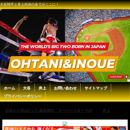
大谷翔平と井上尚弥の全てがここに！
ホーム
大谷
井上
お問い合わせ
サイトマップ
プライバシーポリシー
日本から羽ばたいた最高傑作 スーパースター TOP
井上
井
上尚弥KOシーンvsキム・イェジェン